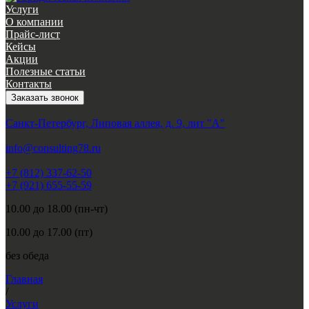
Услуги
О компании
Прайс-лист
Кейсы
Акции
Полезные статьи
Контакты
Заказать звонок
Санкт-Петербург, Липовая аллея, д. 9, лит "А"
info@consulting78.ru
+7 (812) 337-62-50
+7 (921) 655-55-59
10.00 до 18.00 (пн-чт)
10.00 до 17.00 (пт)
без обеда
Главная
/
Услуги